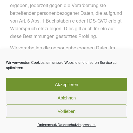
ergeben, jederzeit gegen die Verarbeitung sie
betreffender personenbezogener Daten, die aufgrund
von Art. 6 Abs. 1 Buchstaben e oder f DS-GVO erfolgt,
Widerspruch einzulegen. Dies gilt auch für ein auf
diese Bestimmungen gestütztes Profiling.
Wir verarbeiten die personenbezogenen Daten im
Falle des Widerspruchs nicht mehr, es sei denn, wir
Wir verwenden Cookies, um unsere Website und unseren Service zu
können zwingende schutzwürdige Gründe für die
optimieren.
Verarbeitung nachweisen, die den Interessen,
Rechten und Freiheiten der betroffenen Person
Akzeptieren
überwiegen, oder die Verarbeitung dient der
Geltendmachung, Ausübung oder Verteidigung von
Ablehnen
Rechtsansprüchen.
Vorlieben
Verarbeitet der Verantwortliche personenbezogene
Daten, um Direktwerbung zu betreiben, so hat die
Datenschutz
Datenschutz
Impressum
betroffene Person das Recht, jederzeit Widerspruch